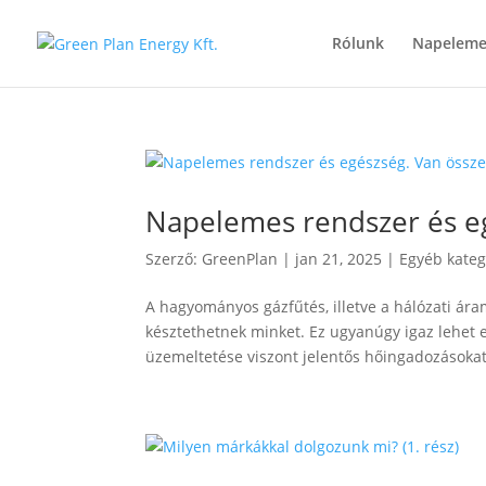
Rólunk
Napeleme
Napelemes rendszer és eg
Szerző:
GreenPlan
|
jan 21, 2025
|
Egyéb kateg
A hagyományos gázfűtés, illetve a hálózati ár
késztethetnek minket. Ez ugyanúgy igaz lehet 
üzemeltetése viszont jelentős hőingadozásokat.