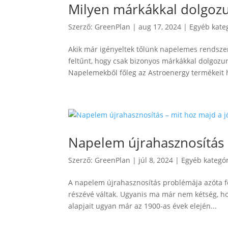
Milyen márkákkal dolgozun
Szerző:
GreenPlan
|
aug 17, 2024
|
Egyéb kate
Akik már igényeltek tőlünk napelemes rendszer
feltűnt, hogy csak bizonyos márkákkal dolgozun
Napelemekből főleg az Astroenergy termékeit h
Napelem újrahasznosítás 
Szerző:
GreenPlan
|
júl 8, 2024
|
Egyéb kategó
A napelem újrahasznosítás problémája azóta fo
részévé váltak. Ugyanis ma már nem kétség, hog
alapjait ugyan már az 1900-as évek elején...