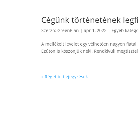
Cégünk történetének legfi
Szerző:
GreenPlan
|
ápr 1, 2022
|
Egyéb kategó
A mellékelt levelet egy vélhetően nagyon fiata
Ezúton is köszönjük neki. Rendkívüli megtisztel
« Régebbi bejegyzések
GREEN PLAN ENERGY KFT.