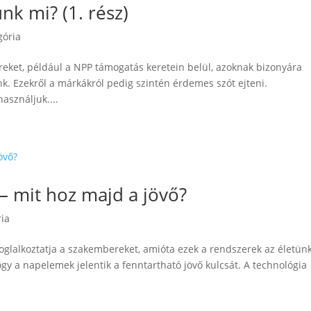
k mi? (1. rész)
gória
eket, például a NPP támogatás keretein belül, azoknak bizonyára
k. Ezekről a márkákról pedig szintén érdemes szót ejteni.
asználjuk....
– mit hoz majd a jövő?
ria
glalkoztatja a szakembereket, amióta ezek a rendszerek az életün
y a napelemek jelentik a fenntartható jövő kulcsát. A technológia