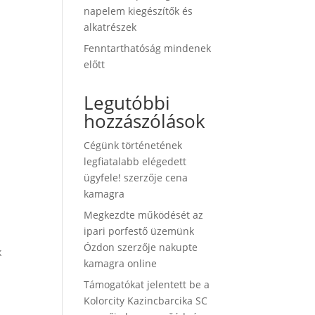
napelem kiegészítők és
alkatrészek
Fenntarthatóság mindenek
előtt
Legutóbbi
hozzászólások
Cégünk történetének
legfiatalabb elégedett
ügyfele!
szerzője
cena
kamagra
Megkezdte működését az
ipari porfestő üzemünk
Ózdon
szerzője
nakupte
k
kamagra online
Támogatókat jelentett be a
Kolorcity Kazincbarcika SC