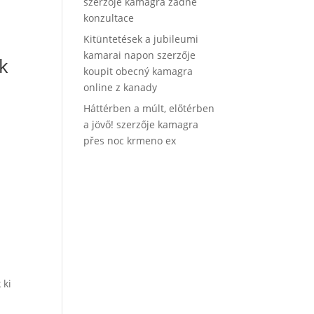
szerzője
kamagra žádné
konzultace
Kitüntetések a jubileumi
kamarai napon
szerzője
k
koupit obecný kamagra
online z kanady
Háttérben a múlt, előtérben
a jövő!
szerzője
kamagra
přes noc krmeno ex
 ki