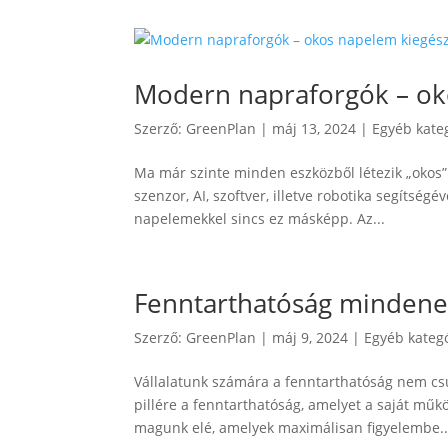
Modern napraforgók – oko
Szerző:
GreenPlan
|
máj 13, 2024
|
Egyéb kate
Ma már szinte minden eszközből létezik „okos” v
szenzor, AI, szoftver, illetve robotika segítség
napelemekkel sincs ez másképp. Az...
Fenntarthatóság mindenek
Szerző:
GreenPlan
|
máj 9, 2024
|
Egyéb kateg
Vállalatunk számára a fenntarthatóság nem csu
pillére a fenntarthatóság, amelyet a saját műk
magunk elé, amelyek maximálisan figyelembe..