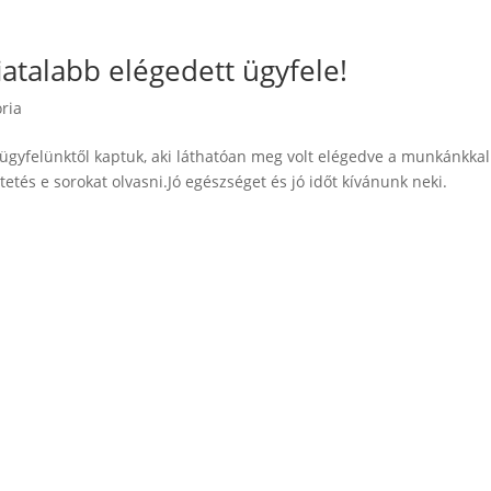
atalabb elégedett ügyfele!
ria
l ügyfelünktől kaptuk, aki láthatóan meg volt elégedve a munkánkkal
tetés e sorokat olvasni.Jó egészséget és jó időt kívánunk neki.
TERMÉKEINK