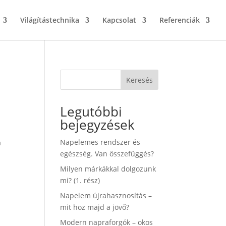
Világítástechnika
Kapcsolat
Referenciák
Keresés
Legutóbbi
bejegyzések
Napelemes rendszer és
a
egészség. Van összefüggés?
Milyen márkákkal dolgozunk
mi? (1. rész)
Napelem újrahasznosítás –
mit hoz majd a jövő?
Modern napraforgók – okos