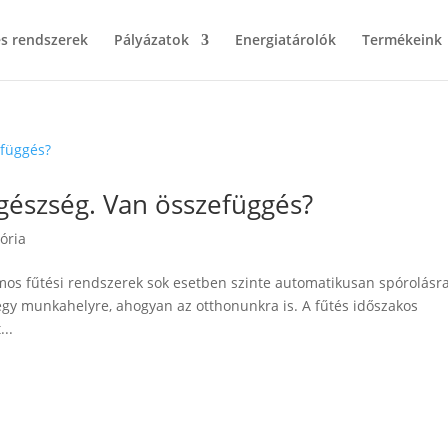
s rendszerek
Pályázatok
Energiatárolók
Termékeink
észség. Van összefüggés?
ória
amos fűtési rendszerek sok esetben szinte automatikusan spórolásr
egy munkahelyre, ahogyan az otthonunkra is. A fűtés időszakos
..