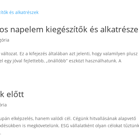
s napelem kiegészítők és alkatrésze
gória
áltozat. Ez a kifejezés általában azt jelenti, hogy valamilyen plusz
ével egy jóval fejlettebb, „önállóbb” eszközt használhatunk. A
 előtt
ória
pán elképzelés, hanem valódi cél. Cégünk hitvallásának alapvető
ödésükben is megkövetelünk. ESG vállalatként olyan célokat tűztünk
.